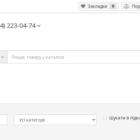
Закладки
Порі
0
44) 223-04-74
и
Шукати в підк