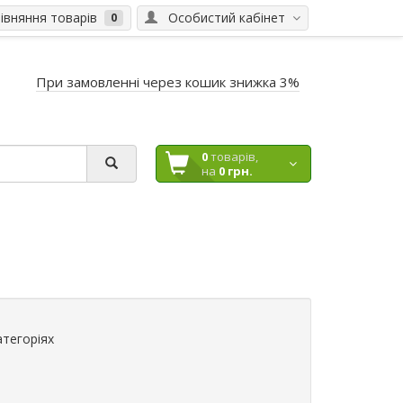
вняння товарів
Особистий кабінет
0
При замовленні через кошик знижка 3%
0
товарів,
на
0 грн.
атегоріях