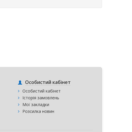
Особистий кабінет
Особистий кабінет
Історія замовлень
Мої закладки
Розсилка новин