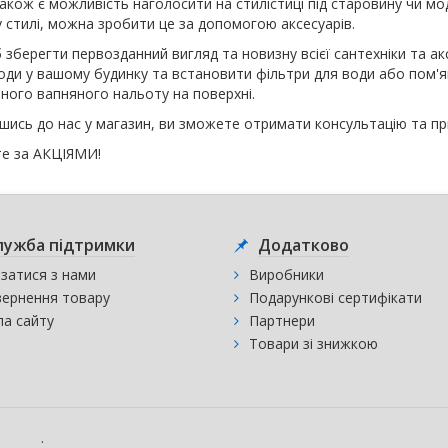
Також є можливість наголосити на стилістиці під старовину чи м
 стилі, можна зробити це за допомогою аксесуарів.
б зберегти первозданний вигляд та новизну всієї сантехніки та 
води у вашому будинку та встановити фільтри для води або пом'я
ного вапняного нальоту на поверхні.
шись до нас у магазин, ви зможете отримати консультацію та пр
те за АКЦІЯМИ!
лужба підтримки
Додатково
язатися з нами
Виробники
ернення товару
Подарункові сертифікати
а сайту
Партнери
Товари зі знижкою
.