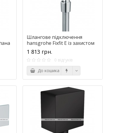
Шлангове підключення
апана
hansgrohe Fixfit E із захистом
від зворотного струму
1 813 грн.
27505000
0 відгуків
До кошика