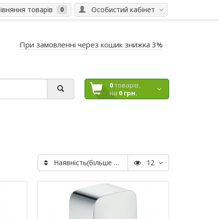
вняння товарів
Особистий кабінет
0
При замовленні через кошик знижка 3%
0
товарів,
на
0 грн.
Наявність(більше > менше)
12