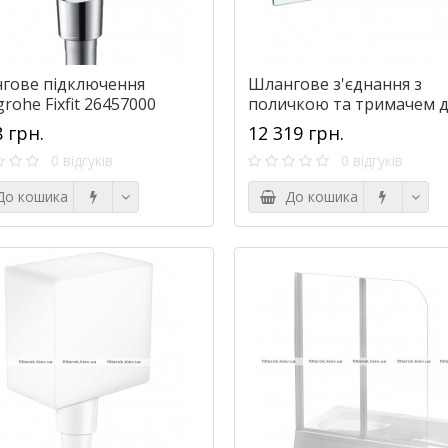
гове підключення
Шлангове з'єднання з
rohe Fixfit 26457000
поличкою та тримачем д
душу hansgrohe FixFit Por
8 грн.
12 319 грн.
300 26456000
0 відгуків
0 відгуків
о кошика
До кошика