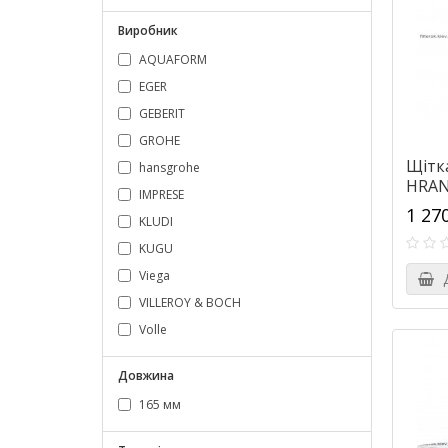
Виробник
AQUAFORM
EGER
GEBERIT
GROHE
Щітка
hansgrohe
HRAN
IMPRESE
1 27
KLUDI
KUGU
Viega
Д
VILLEROY & BOCH
Volle
Довжина
165 мм