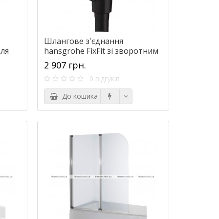
Шлангове з'єднання
ля
hansgrohe FixFit зі зворотним
ter
клапаном, чорний матовий
2 907 грн.
26455670
0 відгуків
До кошика