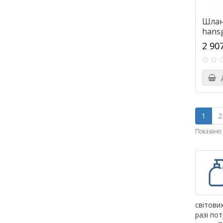
Шлан
hansg
клап
2 90
2645
Д
1
2
Показано з
світових
разі по