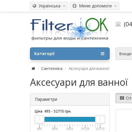
Українська
Меню допомоги
(0
Категорії
Всюд
Сантехніка
Аксесуари для ванної
Аксесуари для ванної
Сіт
Параметри
Ціна
495
-
52715
грн.
495
894
5003
19129
52715