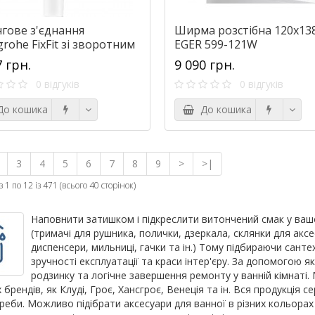
гове з'єднання
Ширма розстібна 120х13
rohe FixFit зі зворотним
EGER 599-121W
аном, білий матовий
7 грн.
9 090 грн.
5700
0 відгуків
0 відгуків
о кошика
До кошика
3
4
5
6
7
8
9
>
>|
 1 по 12 із 471 (всього 40 сторінок)
Наповнити затишком і підкреслити витончений смак у ваш
(тримачі для рушника, полички, дзеркала, склянки для акс
диспенсери, мильниці, гачки та ін.) Тому підбираючи сант
зручності експлуатації та краси інтер'єру. За допомогою я
родзинку та логічне завершення ремонту у ванній кімнаті.
 брендів, як Клуді, Гроє, Хансгроє, Венеція та ін. Вся продукція
треби. Можливо підібрати аксесуари для ванної в різних кольорах