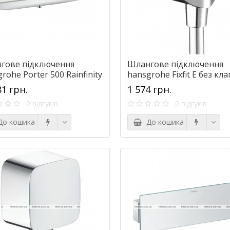
гове підключення
Шлангове підключення
rohe Porter 500 Rainfinity
hansgrohe Fixfit E без кл
имачем для душу та
зворотного струму води
81 грн.
1 574 грн.
цею для душу 26843000
27454000
0 відгуків
0 відгуків
о кошика
До кошика