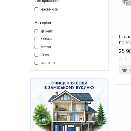
Тип кріплення
настінний
Матеріал
дерево
Шлан
латунь
hansg
метал
з тр
25 9
поли
Скло
фарфор
Д