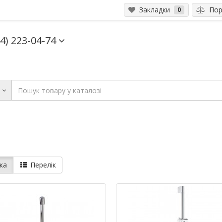
Закладки
Порі
0
44) 223-04-74
и
ка
Перелік