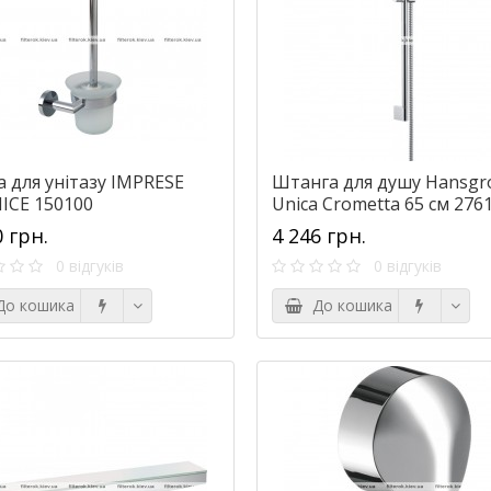
 для унітазу IMPRESE
Штанга для душу Hansgr
ICE 150100
Unica Crometta 65 см 276
0 грн.
4 246 грн.
0 відгуків
0 відгуків
о кошика
До кошика