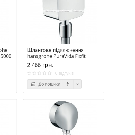
ohe
Шлангове підключення
15000
hansgrohe PuraVida Fixfit
27414000
2 466 грн.
0 відгуків
До кошика