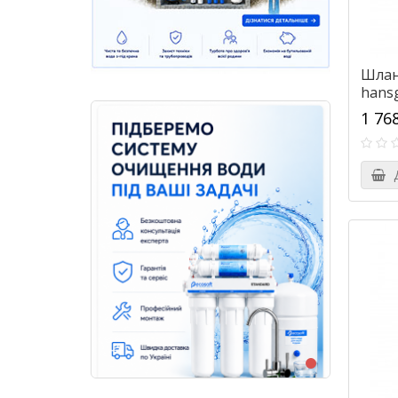
Шлан
hansg
1 76
Д