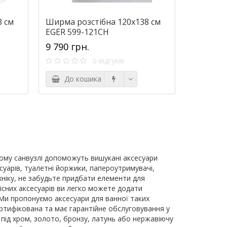
8 см
Ширма розстібна 120х138 см
EGER 599-121CH
9 790 грн.
0 відгуків
До кошика
ому санвузлі допоможуть вишукані аксесуари
есуарів, туалетні йоржики, папероутримувачі,
ехніку, не забудьте придбати елементи для
кісних аксесуарів ви легко можете додати
 Ми пропонуємо аксесуари для ванної таких
 сертифікована та має гарантійне обслуговування у
 під хром, золото, бронзу, латунь або нержавіючу