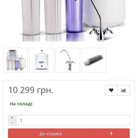
10 299 грн.
На складі
+
−
До кошика