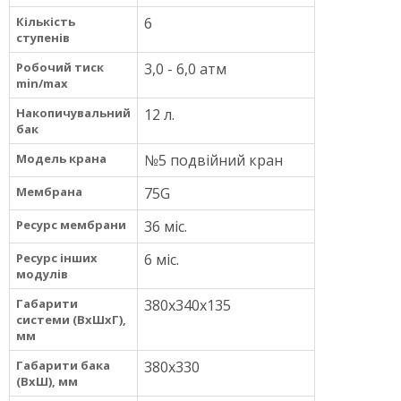
Кількість
6
ступенів
Робочий тиск
3,0 - 6,0 атм
min/max
Накопичувальний
12 л.
бак
Модель крана
№5 подвійний кран
Мембрана
75G
Ресурс мембрани
36 міс.
Ресурс інших
6 міс.
модулів
Габарити
380х340х135
системи (ВхШхГ),
мм
Габарити бака
380х330
(ВхШ), мм