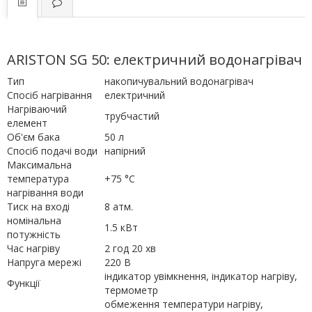
ARISTON SG 50: електричний водонагрівач
Тип
накопичувальний водонагрівач
Спосіб нагрівання
електричний
Нагріваючий
трубчастий
елемент
Об'єм бака
50 л
Спосіб подачі води
напірний
Максимальна
температура
+75 °С
нагрівання води
Тиск на вході
8 атм.
номінальна
1.5 кВт
потужність
Час нагріву
2 год 20 хв
Напруга мережі
220 В
індикатор увімкнення, індикатор нагріву,
Функції
термометр
обмеження температури нагріву,