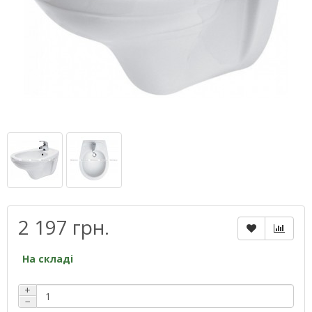
2 197 грн.
На складі
+
−