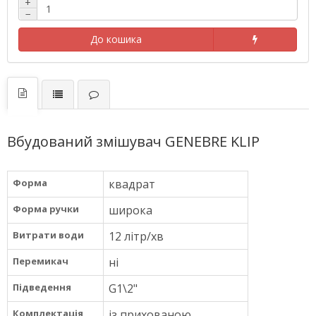
+
−
До кошика
Вбудований змішувач GENEBRE KLIP
Форма
квадрат
Форма ручки
широка
Витрати води
12 літр/хв
Перемикач
ні
Підведення
G1\2"
Комплектація
із прихованою