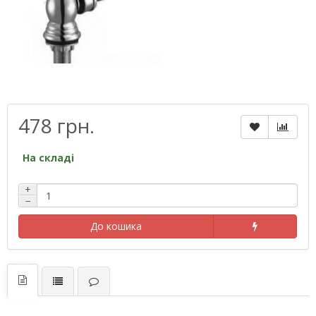
478 грн.
На складі
+
−
До кошика