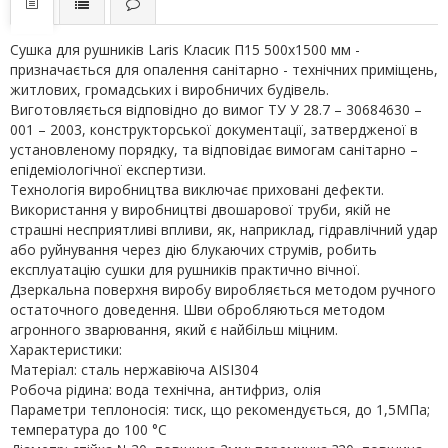
Сушка для рушників Laris Класик П15 500х1500 мм -
призначається для опалення санітарно - технічних приміщень,
житлових, громадських і виробничих будівель.
Виготовляється відповідно до вимог ТУ У 28.7 – 30684630 –
001 – 2003, конструкторської документації, затвердженої в
установленому порядку, та відповідає вимогам санітарно –
епідеміологічної експертизи.
Технологія виробництва виключає приховані дефекти.
Використання у виробництві двошарової труби, якій не
страшні несприятливі впливи, як, наприклад, гідравлічний удар
або руйнування через дію блукаючих струмів, робить
експлуатацію сушки для рушників практично вічної.
Дзеркальна поверхня виробу виробляється методом ручного
остаточного доведення. Шви обробляються методом
агронного зварювання, який є найбільш міцним.
Характеристики:
Матеріал: сталь нержавіюча AISI304
Робоча рідина: вода технічна, антифриз, олія
Параметри теплоносія: тиск, що рекомендується, до 1,5МПа;
температура до 100 °С