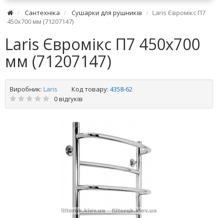
Сантехніка
Сушарки для рушників
Laris Євромікс П7
450х700 мм (71207147)
Laris Євромікс П7 450х700
мм (71207147)
Виробник:
Laris
Код товару:
4358-62
0 відгуків