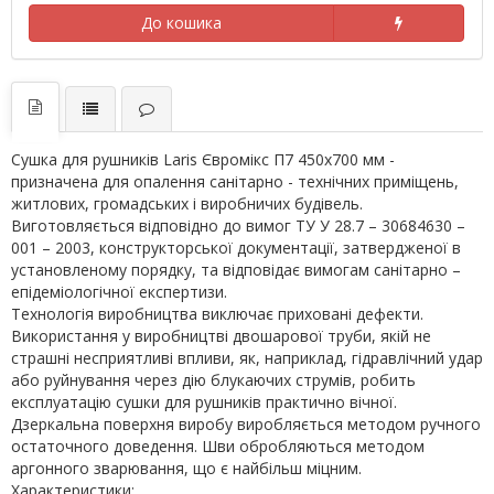
До кошика
Сушка для рушників Laris Євромікс П7 450х700 мм -
призначена для опалення санітарно - технічних приміщень,
житлових, громадських і виробничих будівель.
Виготовляється відповідно до вимог ТУ У 28.7 – 30684630 –
001 – 2003, конструкторської документації, затвердженої в
установленому порядку, та відповідає вимогам санітарно –
епідеміологічної експертизи.
Технологія виробництва виключає приховані дефекти.
Використання у виробництві двошарової труби, якій не
страшні несприятливі впливи, як, наприклад, гідравлічний удар
або руйнування через дію блукаючих струмів, робить
експлуатацію сушки для рушників практично вічної.
Дзеркальна поверхня виробу виробляється методом ручного
остаточного доведення. Шви обробляються методом
аргонного зварювання, що є найбільш міцним.
Характеристики: