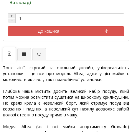
На складі
+
−
До кошика
Тонкі лінії, строгий та стильний дизайн, універсальність
установки – це все про модель Altea, адже у цієї мийки є
можливість як ліво-, так і правобічної установки.
Глибока чаша містить досить великий набір посуду, який
потім можна розмістити сушитися на широкому крилі-сушінні.
По краях крила є невеликий борт, який стримує посуд від
ковзання і падіння, а невеликий кут нахилу дозволяє зайвій
волозі стекти з посуду прямо в чашу.
Модел Altea (як і всі мийки асортименту Granado)