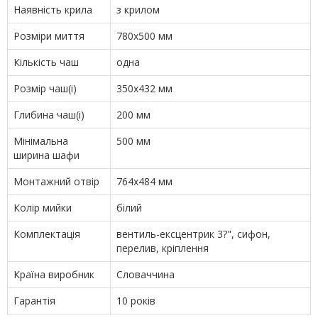
Наявність крила
з крилом
Розміри миття
780х500 мм
Кількість чаш
одна
Розмір чаш(і)
350x432 мм
Глибина чаш(і)
200 мм
Мінімальна
500 мм
ширина шафи
Монтажний отвір
764х484 мм
Колір мийки
білий
Комплектація
вентиль-ексцентрик 3?", сифон,
перелив, кріплення
Країна виробник
Словаччина
Гарантія
10 років