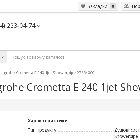
Закладки
Порі
0
44) 223-04-74
и
grohe Crometta E 240 1jet Showerpipe 27284000
rohe Crometta E 240 1jet Sh
Характеристики
Тип продукту
Душові сис
Showerpipe 