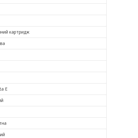
чний картридж
ва
ta Е
ий
тна
ний