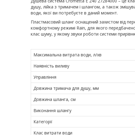
Душева система Crometta E 240 27284000 – це клас
душу, лійка з тримачем і шлангом, а також змішув
води, якої ви потребуєте в даний момент.
Пластмасовий шланг оснащений захистом від перек
комфортному режимі Rain, для якого передбачено 
клас шуму, у якому звуки роботи системи прирівн
Максимальна витрата води, л/хв
Наявність виливу
Управління
Довжина тримача для душу, мм
Довжина шланга, см
Виконання шлангу
Категорії
Клас витрати води