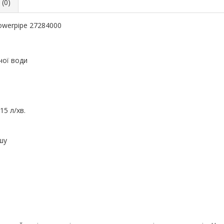
(0)
owerpipe 27284000
чої води
15 л/хв.
шу