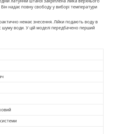
дній латунній штанзі закріплена лійка верхнього
. Він надає повну свободу у виборі температури
рактично немає знесення. Лійки подають воду в
с шуму води. У цій моделі передбачено перший
ач
ковий
 системи