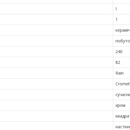
I
1
керамі
побуто
240
82
Rain
Cromet
сучасн
хром
квадра
настін