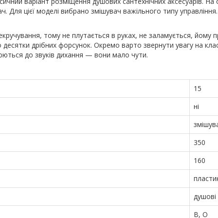
ичний варіант розміщення душових сантехнічних аксесуарів. На о
ач. Для цієї моделі вибрано змішувач важільного типу управління
ручування, тому не плутається в руках, не заламується, йому п
десятки дрібних форсунок. Окремо варто звернути увагу на кла
юються до звуків дихання — вони мало чути.
15
ні
змішув
350
160
пласти
душові
B, O