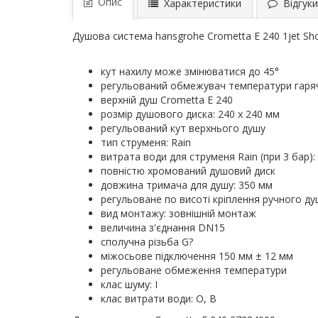
Опис
Характеристики
Відгуки 
Душова система hansgrohe Crometta E 240 1jet Sh
кут нахилу може змінюватися до 45°
регульований обмежувач температури гаря
верхній душ Crometta E 240
розмір душового диска: 240 x 240 мм
регульований кут верхнього душу
тип струменя: Rain
витрата води для струменя Rain (при 3 бар): 
повністю хромований душовий диск
довжина тримача для душу: 350 мм
регульоване по висоті кріплення ручного ду
вид монтажу: зовнішній монтаж
величина з'єднання DN15
сполучна різьба G?
міжосьове підключення 150 мм ± 12 мм
регульоване обмеження температури
клас шуму: I
клас витрати води: O, B