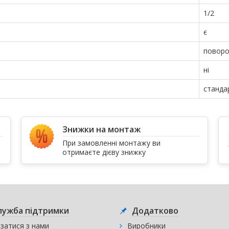
1/2
є
поворо
ні
станда
Знижки на монтаж
При замовленні монтажу ви
отримаєте дієву знижку
лужба підтримки
Додатково
язатися з нами
Виробники