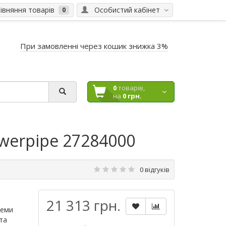
вняння товарів
Особистий кабінет
0
При замовленні через кошик знижка 3%
0
товарів,
на
0 грн.
owerpipe 27284000
0 відгуків
21 313 грн.
теми
та