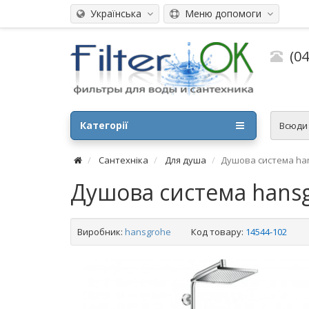
Українська
Меню допомоги
(0
Категорії
Всюд
Сантехніка
Для душа
Душова система hans
Душова система hansg
Виробник:
hansgrohe
Код товару:
14544-102