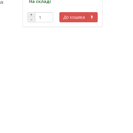
На складі
лі
+
До кошика
−